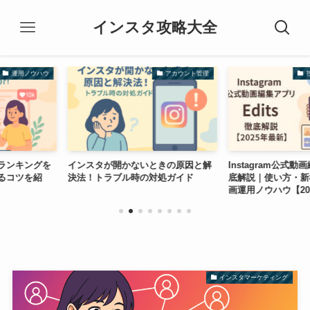
インスタ攻略大全
アカウント管理
投稿・ストーリー活用
開かないときの原因と解
Instagram公式動画編集「Edits」徹
インスタ
ブル時の対処ガイド
底解説｜使い方・新機能・伸びる動
処法と予
画運用ノウハウ【2025最新】
インスタマーケティング