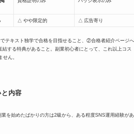
掲
資格証明のみ
バッジ表示のみ
る
△ やや限定的
△ 広告寄り
要でテキスト独学で合格を目指せること、②合格者紹介ページ
直結する特典があること。副業初心者にとって、これ以上コス
ません。
いと内容
副業を始めたばかりの方は2級から、ある程度SNS運用経験があ