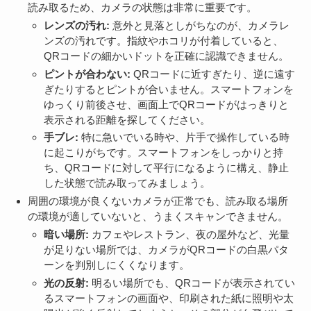
読み取るため、カメラの状態は非常に重要です。
レンズの汚れ:
意外と見落としがちなのが、カメラレ
ンズの汚れです。指紋やホコリが付着していると、
QRコードの細かいドットを正確に認識できません。
ピントが合わない:
QRコードに近すぎたり、逆に遠す
ぎたりするとピントが合いません。スマートフォンを
ゆっくり前後させ、画面上でQRコードがはっきりと
表示される距離を探してください。
手ブレ:
特に急いでいる時や、片手で操作している時
に起こりがちです。スマートフォンをしっかりと持
ち、QRコードに対して平行になるように構え、静止
した状態で読み取ってみましょう。
周囲の環境が良くないカメラが正常でも、読み取る場所
の環境が適していないと、うまくスキャンできません。
暗い場所:
カフェやレストラン、夜の屋外など、光量
が足りない場所では、カメラがQRコードの白黒パタ
ーンを判別しにくくなります。
光の反射:
明るい場所でも、QRコードが表示されてい
るスマートフォンの画面や、印刷された紙に照明や太