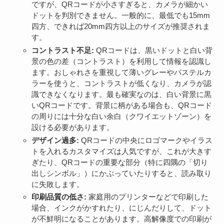
ですが、QRコードが小さすぎると、カメラが細かい
ドットを判別できません。一般的に、最低でも15mm
四方、できれば20mm四方以上のサイズが推奨されま
す。
コントラスト不足:
QRコードは、黒いドットと白い背
景の色の差（コントラスト）を利用して情報を認識し
ます。おしゃれさを重視して薄いグレーやパステルカ
ラーを使うと、コントラストが低くなり、カメラが認
識できなくなります。最も確実なのは、白い背景に黒
いQRコードです。背景に柄がある場合も、QRコード
の周りには十分な白い余白（クワイエットゾーン）を
設ける必要があります。
デザイン過多:
QRコードの中央にロゴマークやイラス
トを入れるカスタマイズは人気ですが、これが大きす
ぎたり、QRコードの重要な部分（特に四隅の「切り
出しシンボル」）にかぶっていたりすると、読み取り
に失敗します。
印刷品質の低さ:
家庭用のプリンターなどで印刷した
場合、インクがかすれたり、にじんだりして、ドット
が不鮮明になることがあります。高解像度での印刷が