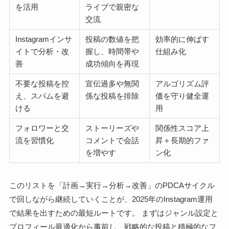
を活用
ライブで親密な
交流
Instagramインサ
投稿の数値を把
効率的に伸ばす
イトで分析・改
握し、時間帯や
仕組み化
善
成功傾向を再現
不要な投稿を控
宣伝過多や無関
アルゴリズム評
え、スパムを避
係な投稿を排除
価を守り健全運
ける
用
フォロワーと交
ストーリーズや
関係性スコア上
流を習慣化
コメントで会話
昇＋長期的ファ
を増やす
ン化
このリストを「計画→実行→分析→改善」のPDCAサイクル
で回しながら継続していくことが、2025年のInstagram運用
で結果を出すための最短ルートです。 まずはジャンル設定と
プロフィール最適化から事前し、戦略的な投稿と積極的なフ