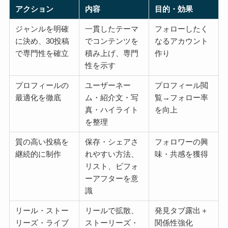
アクション
内容
目的・効果
ジャンルを明確
一貫したテーマ
フォローしたく
に決め、30投稿
でコンテンツを
なるアカウント
で専門性を確立
積み上げ、専門
作り
性を示す
プロフィールの
ユーザーネー
プロフィール閲
最適化を徹底
ム・紹介文・写
覧→フォロー率
真・ハイライト
を向上
を整理
質の高い投稿を
保存・シェアさ
フォロワーの興
継続的に制作
れやすい方法、
味・共感を獲得
リスト、ビフォ
ーアフターを意
識
リール・ストー
リールで拡散、
発見タブ露出＋
リーズ・ライブ
ストーリーズ・
関係性強化